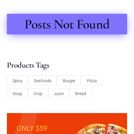
Posts Not Found
Products Tags
Spicy
Seafoods
Burger
Pizza
Soup
Crap
Juice
Bread
ONLY $59