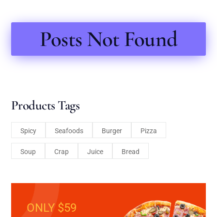
Posts Not Found
Products Tags
Spicy
Seafoods
Burger
Pizza
Soup
Crap
Juice
Bread
ONLY $59