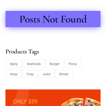
Posts Not Found
Products Tags
Spicy
Seafoods
Burger
Pizza
Soup
Crap
Juice
Bread
ONLY $59