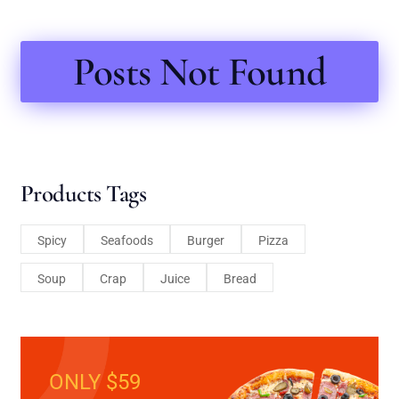
Posts Not Found
Products Tags
Spicy
Seafoods
Burger
Pizza
Soup
Crap
Juice
Bread
ONLY $59