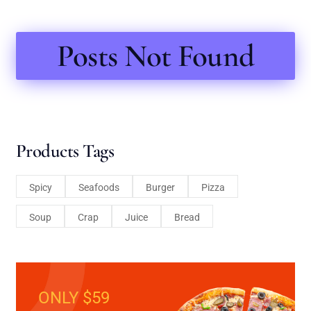
Posts Not Found
Products Tags
Spicy
Seafoods
Burger
Pizza
Soup
Crap
Juice
Bread
ONLY $59