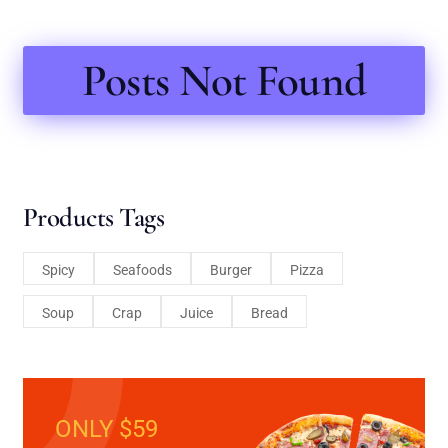
Posts Not Found
Products Tags
Spicy
Seafoods
Burger
Pizza
Soup
Crap
Juice
Bread
ONLY $59