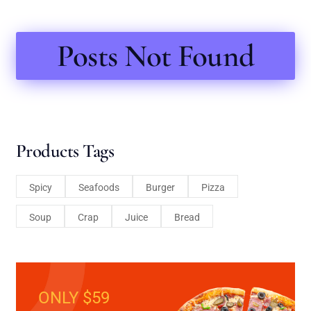
Posts Not Found
Products Tags
Spicy
Seafoods
Burger
Pizza
Soup
Crap
Juice
Bread
ONLY $59