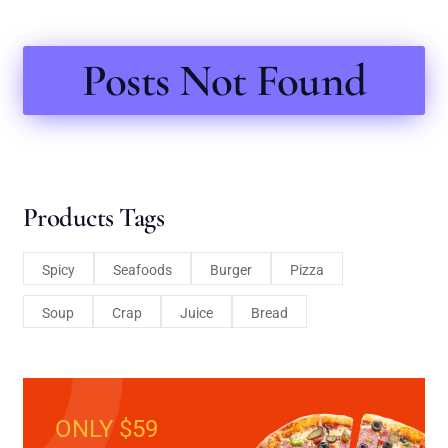
Posts Not Found
Products Tags
Spicy
Seafoods
Burger
Pizza
Soup
Crap
Juice
Bread
ONLY $59