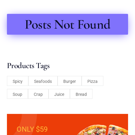
Posts Not Found
Products Tags
Spicy
Seafoods
Burger
Pizza
Soup
Crap
Juice
Bread
ONLY $59