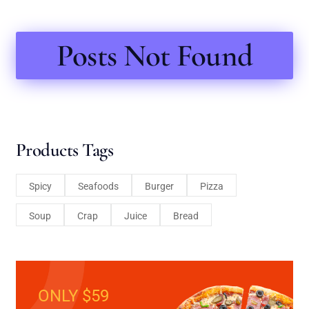
Posts Not Found
Products Tags
Spicy
Seafoods
Burger
Pizza
Soup
Crap
Juice
Bread
ONLY $59