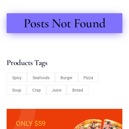
Posts Not Found
Products Tags
Spicy
Seafoods
Burger
Pizza
Soup
Crap
Juice
Bread
ONLY $59