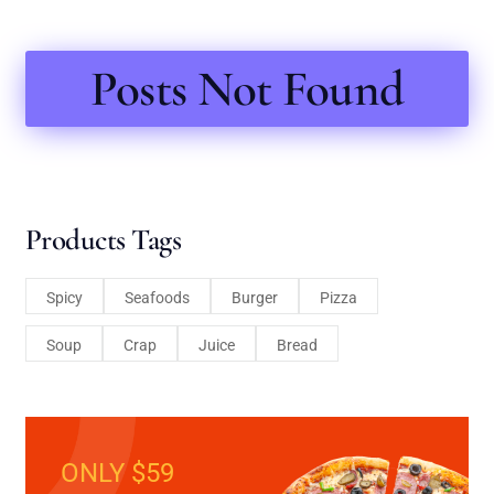
Posts Not Found
Products Tags
Spicy
Seafoods
Burger
Pizza
Soup
Crap
Juice
Bread
ONLY $59