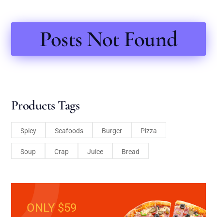
Posts Not Found
Products Tags
Spicy
Seafoods
Burger
Pizza
Soup
Crap
Juice
Bread
ONLY $59