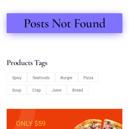
Posts Not Found
Products Tags
Spicy
Seafoods
Burger
Pizza
Soup
Crap
Juice
Bread
ONLY $59