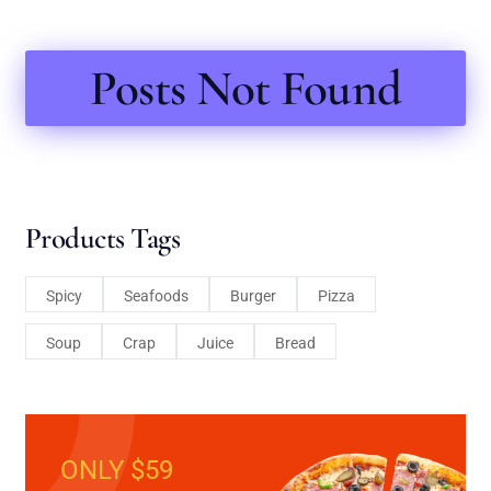
Posts Not Found
Products Tags
Spicy
Seafoods
Burger
Pizza
Soup
Crap
Juice
Bread
ONLY $59