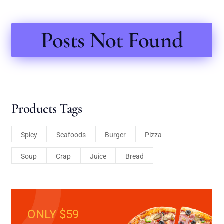
Posts Not Found
Products Tags
Spicy
Seafoods
Burger
Pizza
Soup
Crap
Juice
Bread
ONLY $59