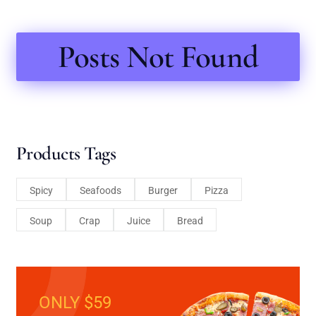
Posts Not Found
Products Tags
Spicy
Seafoods
Burger
Pizza
Soup
Crap
Juice
Bread
ONLY $59