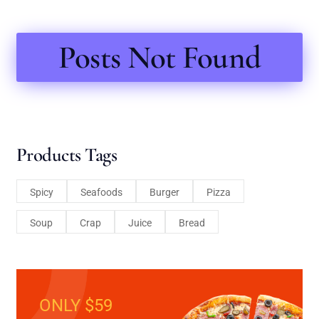
Posts Not Found
Products Tags
Spicy
Seafoods
Burger
Pizza
Soup
Crap
Juice
Bread
ONLY $59