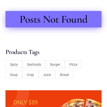
Posts Not Found
Products Tags
Spicy
Seafoods
Burger
Pizza
Soup
Crap
Juice
Bread
ONLY $59