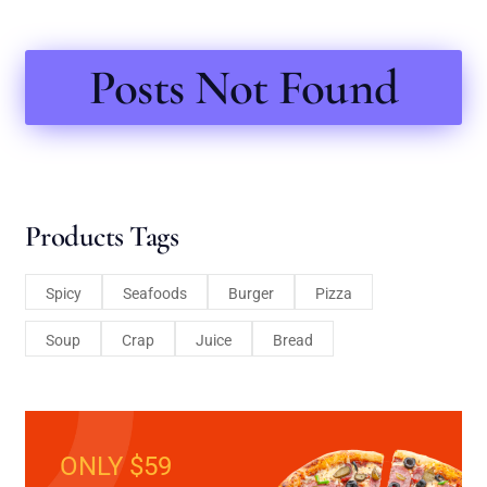
Posts Not Found
Products Tags
Spicy
Seafoods
Burger
Pizza
Soup
Crap
Juice
Bread
ONLY $59