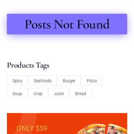
Posts Not Found
Products Tags
Spicy
Seafoods
Burger
Pizza
Soup
Crap
Juice
Bread
ONLY $59