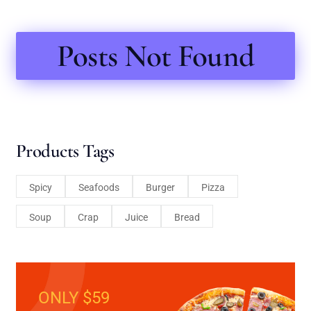
Posts Not Found
Products Tags
Spicy
Seafoods
Burger
Pizza
Soup
Crap
Juice
Bread
ONLY $59