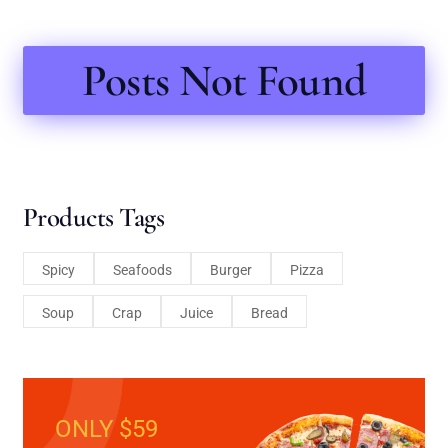
Posts Not Found
Products Tags
Spicy
Seafoods
Burger
Pizza
Soup
Crap
Juice
Bread
ONLY $59