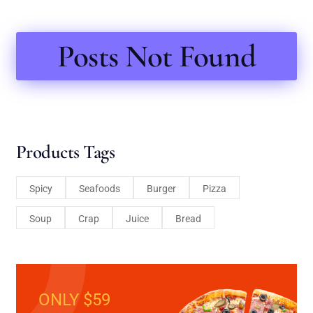
Posts Not Found
Products Tags
Spicy
Seafoods
Burger
Pizza
Soup
Crap
Juice
Bread
ONLY $59