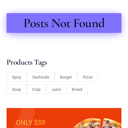
Posts Not Found
Products Tags
Spicy
Seafoods
Burger
Pizza
Soup
Crap
Juice
Bread
ONLY $59