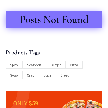
Posts Not Found
Products Tags
Spicy
Seafoods
Burger
Pizza
Soup
Crap
Juice
Bread
ONLY $59