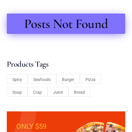
Posts Not Found
Products Tags
Spicy
Seafoods
Burger
Pizza
Soup
Crap
Juice
Bread
ONLY $59