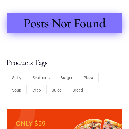
Posts Not Found
Products Tags
Spicy
Seafoods
Burger
Pizza
Soup
Crap
Juice
Bread
ONLY $59