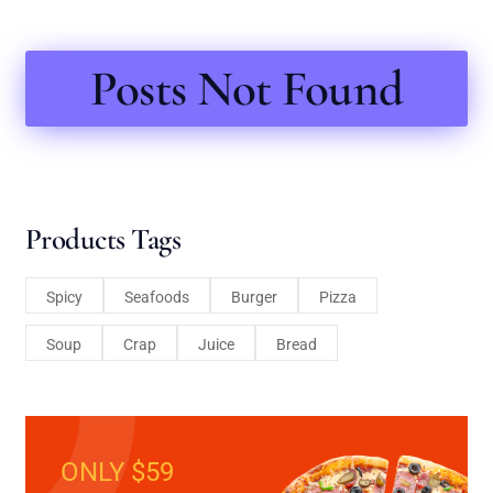
Posts Not Found
Products Tags
Spicy
Seafoods
Burger
Pizza
Soup
Crap
Juice
Bread
ONLY $59