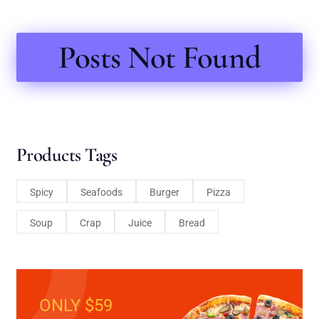
Posts Not Found
Products Tags
Spicy
Seafoods
Burger
Pizza
Soup
Crap
Juice
Bread
ONLY $59