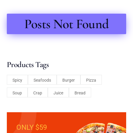
Posts Not Found
Products Tags
Spicy
Seafoods
Burger
Pizza
Soup
Crap
Juice
Bread
ONLY $59