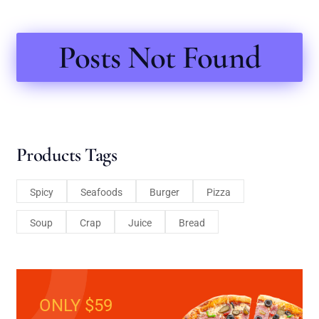
Posts Not Found
Products Tags
Spicy
Seafoods
Burger
Pizza
Soup
Crap
Juice
Bread
ONLY $59