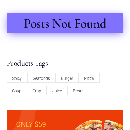
Posts Not Found
Products Tags
Spicy
Seafoods
Burger
Pizza
Soup
Crap
Juice
Bread
ONLY $59