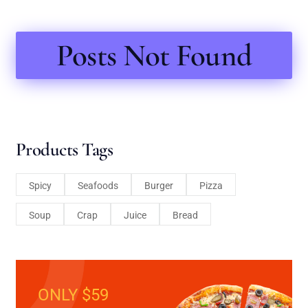
Posts Not Found
Products Tags
Spicy
Seafoods
Burger
Pizza
Soup
Crap
Juice
Bread
ONLY $59