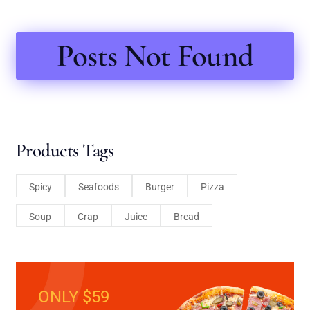
Posts Not Found
Products Tags
Spicy
Seafoods
Burger
Pizza
Soup
Crap
Juice
Bread
ONLY $59