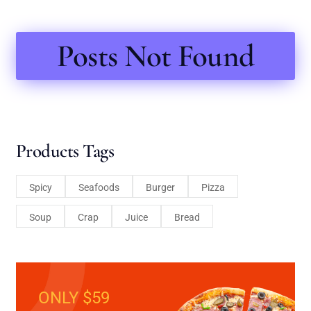
Posts Not Found
Products Tags
Spicy
Seafoods
Burger
Pizza
Soup
Crap
Juice
Bread
ONLY $59