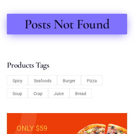
Posts Not Found
Products Tags
Spicy
Seafoods
Burger
Pizza
Soup
Crap
Juice
Bread
ONLY $59