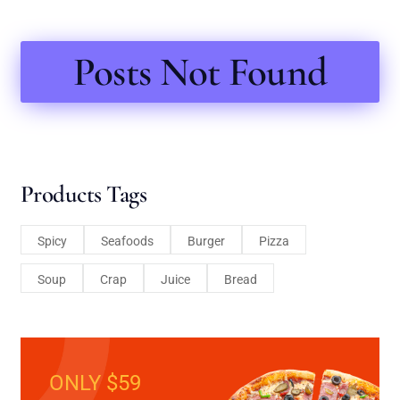
Posts Not Found
Products Tags
Spicy
Seafoods
Burger
Pizza
Soup
Crap
Juice
Bread
ONLY $59