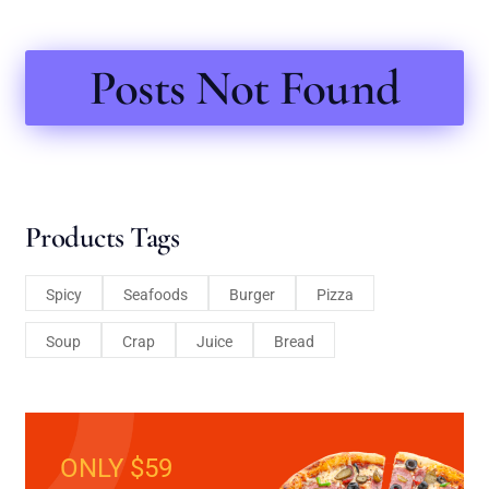
Posts Not Found
Products Tags
Spicy
Seafoods
Burger
Pizza
Soup
Crap
Juice
Bread
ONLY $59