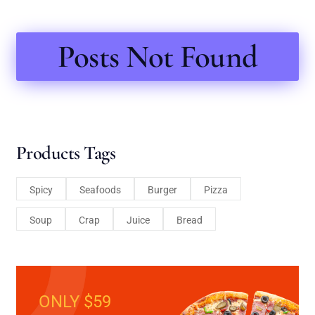
Posts Not Found
Products Tags
Spicy
Seafoods
Burger
Pizza
Soup
Crap
Juice
Bread
ONLY $59