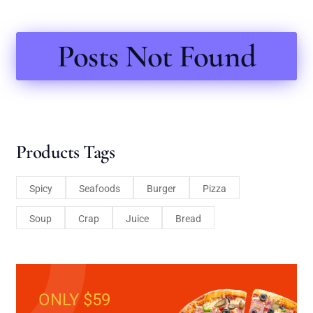
Posts Not Found
Products Tags
Spicy
Seafoods
Burger
Pizza
Soup
Crap
Juice
Bread
ONLY $59