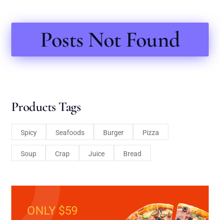
Posts Not Found
Products Tags
Spicy
Seafoods
Burger
Pizza
Soup
Crap
Juice
Bread
ONLY $59