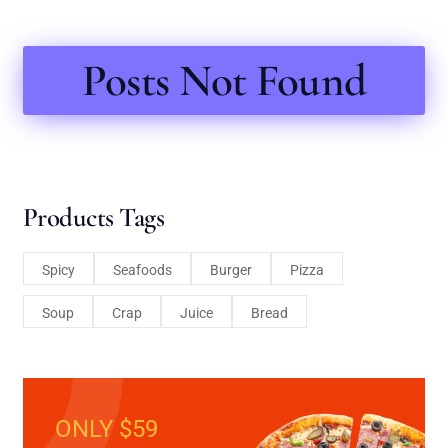
Posts Not Found
Products Tags
Spicy
Seafoods
Burger
Pizza
Soup
Crap
Juice
Bread
ONLY $59