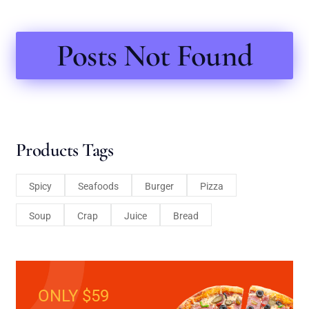
Posts Not Found
Products Tags
Spicy
Seafoods
Burger
Pizza
Soup
Crap
Juice
Bread
ONLY $59