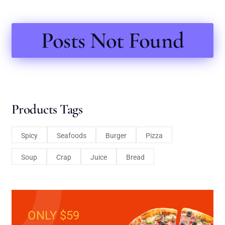
Posts Not Found
Products Tags
Spicy
Seafoods
Burger
Pizza
Soup
Crap
Juice
Bread
ONLY $59