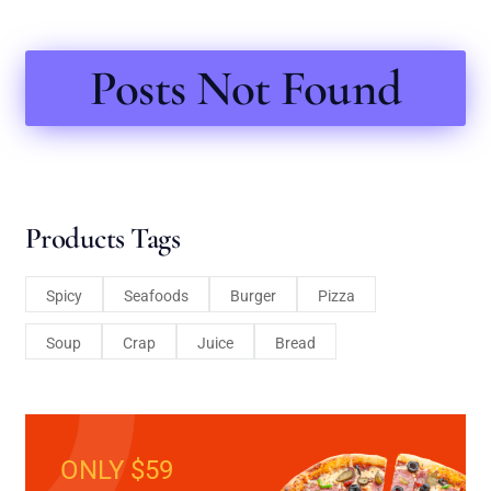
Posts Not Found
Products Tags
Spicy
Seafoods
Burger
Pizza
Soup
Crap
Juice
Bread
ONLY $59