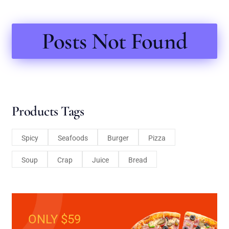
Posts Not Found
Products Tags
Spicy
Seafoods
Burger
Pizza
Soup
Crap
Juice
Bread
ONLY $59