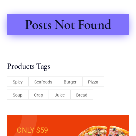
Posts Not Found
Products Tags
Spicy
Seafoods
Burger
Pizza
Soup
Crap
Juice
Bread
ONLY $59