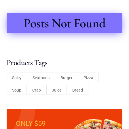
Posts Not Found
Products Tags
Spicy
Seafoods
Burger
Pizza
Soup
Crap
Juice
Bread
ONLY $59