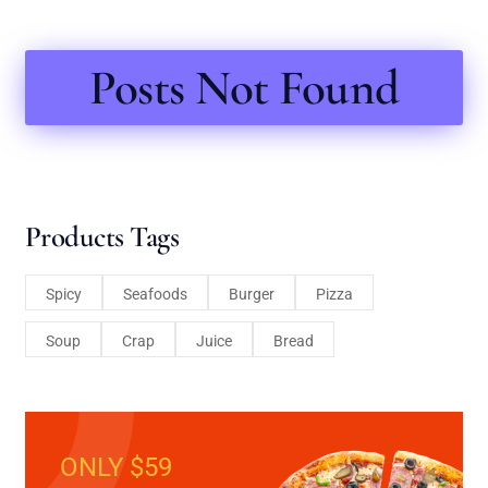
Posts Not Found
Products Tags
Spicy
Seafoods
Burger
Pizza
Soup
Crap
Juice
Bread
ONLY $59